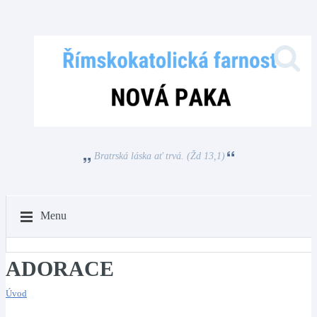
Bratrská láska ať trvá. (Žd 13,1)
Menu
ADORACE
Úvod