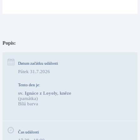
Popis:
Datum začátku události
Pátek 31.7.2026
Tento den je:
sv. Ignáce z Loyoly, kněze
(památka)
Bílá barva                                                                            
Čas události