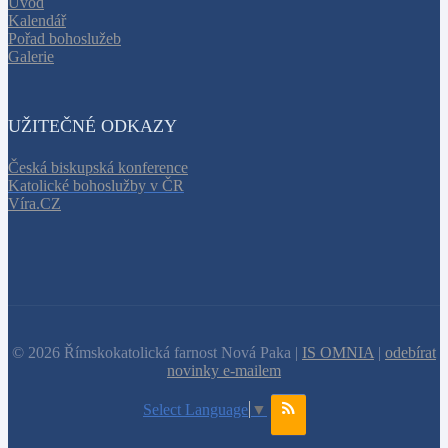
Úvod
Kalendář
Pořad bohoslužeb
Galerie
UŽITEČNÉ ODKAZY
Česká biskupská konference
Katolické bohoslužby v ČR
Víra.CZ
© 2026 Římskokatolická farnost Nová Paka |
IS OMNIA
|
odebírat
novinky e-mailem
Select Language
▼