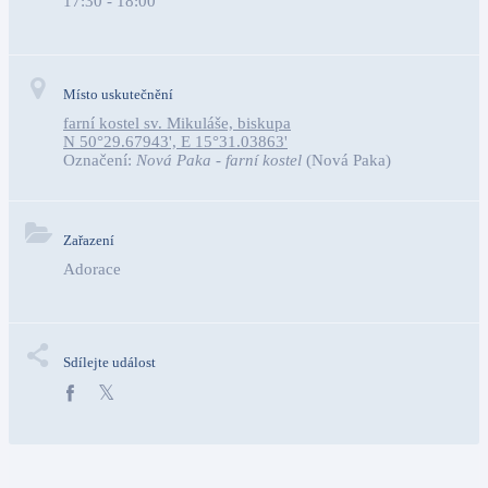
17:30 - 18:00
Místo uskutečnění
farní kostel sv. Mikuláše, biskupa
N 50°29.67943', E 15°31.03863'
Označení:
Nová Paka - farní kostel
(Nová Paka)
Zařazení
Adorace
Sdílejte událost