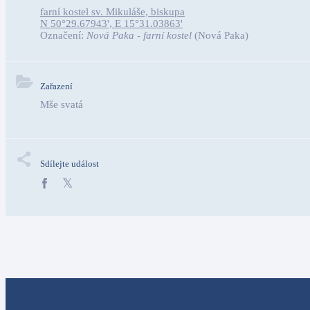
farní kostel sv. Mikuláše, biskupa
N 50°29.67943', E 15°31.03863'
Označení:
Nová Paka - farní kostel
(Nová Paka)
Zařazení
Mše svatá
Sdílejte událost