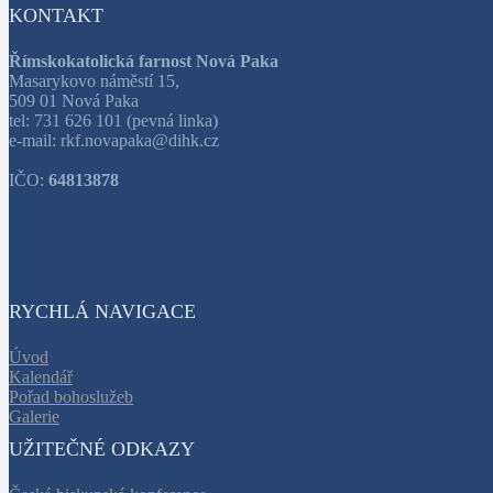
KONTAKT
Římskokatolická farnost Nová Paka
Masarykovo náměstí 15,
509 01 Nová Paka
tel: 731 626 101 (pevná linka)
e-mail: rkf.novapaka@dihk.cz
IČO:
64813878
RYCHLÁ NAVIGACE
Úvod
Kalendář
Pořad bohoslužeb
Galerie
UŽITEČNÉ ODKAZY