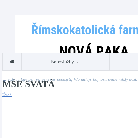
Bohoslužby
Kdo miluje peníze, peněz se nenasytí, kdo miluje hojnost, nemá nikdy dost.
MŠE SVATÁ
Úvod