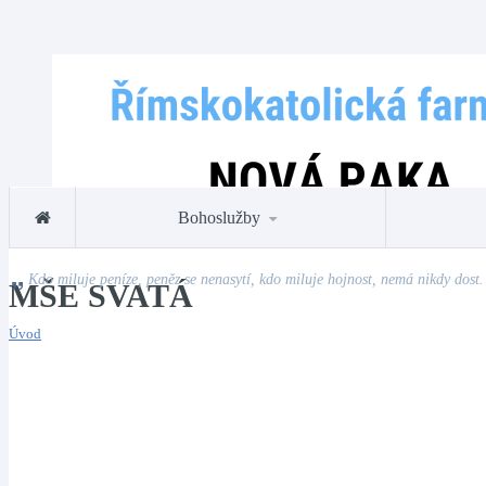
Bohoslužby
Kdo miluje peníze, peněz se nenasytí, kdo miluje hojnost, nemá nikdy dost.
MŠE SVATÁ
Úvod