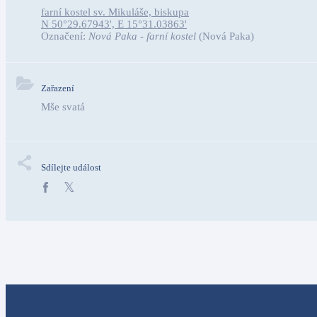
farní kostel sv. Mikuláše, biskupa
N 50°29.67943', E 15°31.03863'
Označení:
Nová Paka - farní kostel
(Nová Paka)
Zařazení
Mše svatá
Sdílejte událost