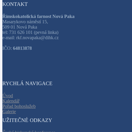
KONTAKT
Římskokatolická farnost Nová Paka
Masarykovo náměstí 15,
509 01 Nová Paka
tel: 731 626 101 (pevná linka)
e-mail: rkf.novapaka@dihk.cz
IČO:
64813878
RYCHLÁ NAVIGACE
Úvod
Kalendář
Pořad bohoslužeb
Galerie
UŽITEČNÉ ODKAZY