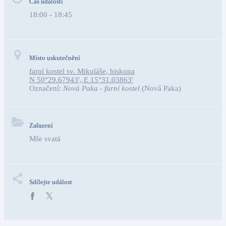
Čas události
18:00 - 18:45
Místo uskutečnění
farní kostel sv. Mikuláše, biskupa
N 50°29.67943', E 15°31.03863'
Označení:
Nová Paka - farní kostel
(Nová Paka)
Zařazení
Mše svatá
Sdílejte událost