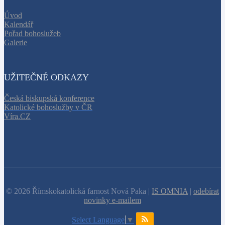
Úvod
Kalendář
Pořad bohoslužeb
Galerie
UŽITEČNÉ ODKAZY
Česká biskupská konference
Katolické bohoslužby v ČR
Víra.CZ
© 2026 Římskokatolická farnost Nová Paka |
IS OMNIA
|
odebírat
novinky e-mailem
Select Language
▼