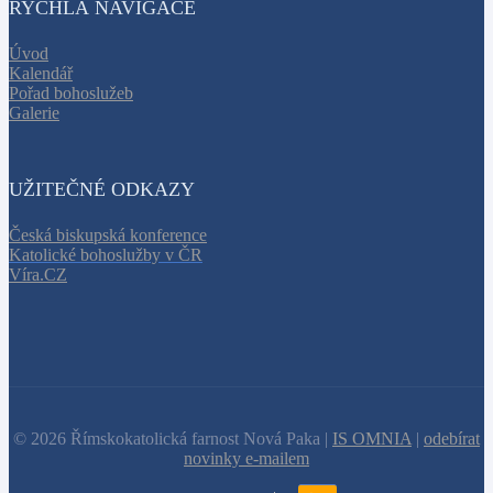
RYCHLÁ NAVIGACE
Úvod
Kalendář
Pořad bohoslužeb
Galerie
UŽITEČNÉ ODKAZY
Česká biskupská konference
Katolické bohoslužby v ČR
Víra.CZ
© 2026 Římskokatolická farnost Nová Paka |
IS OMNIA
|
odebírat
novinky e-mailem