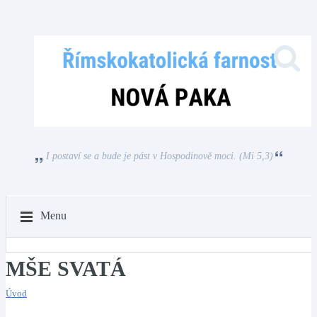
I postaví se a bude je pást v Hospodinově moci. (Mi 5,3)
Menu
MŠE SVATÁ
Úvod