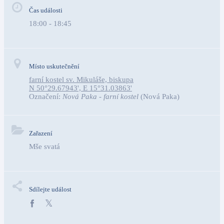
Čas události
18:00 - 18:45
Místo uskutečnění
farní kostel sv. Mikuláše, biskupa
N 50°29.67943', E 15°31.03863'
Označení:
Nová Paka - farní kostel
(Nová Paka)
Zařazení
Mše svatá
Sdílejte událost