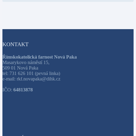
KONTAKT
Římskokatolická farnost Nová Paka
Masarykovo náměstí 15,
509 01 Nová Paka
tel: 731 626 101 (pevná linka)
e-mail: rkf.novapaka@dihk.cz
IČO:
64813878