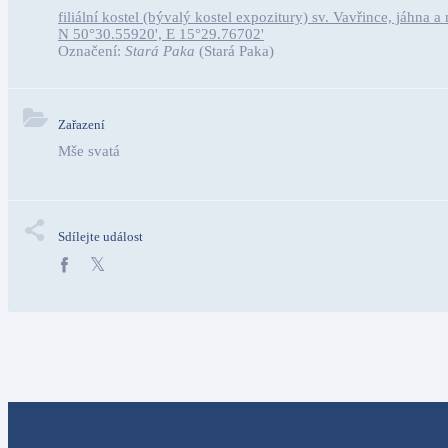
filiální kostel (bývalý kostel expozitury) sv. Vavřince, jáhna 
N 50°30.55920', E 15°29.76702'
Označení:
Stará Paka
(Stará Paka)
Zařazení
Mše svatá
Sdílejte událost