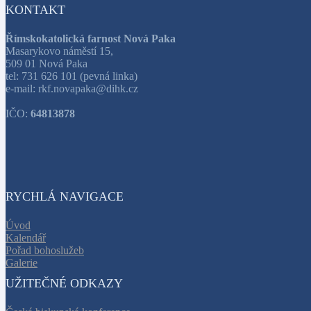
KONTAKT
Římskokatolická farnost Nová Paka
Masarykovo náměstí 15,
509 01 Nová Paka
tel: 731 626 101 (pevná linka)
e-mail: rkf.novapaka@dihk.cz
IČO:
64813878
RYCHLÁ NAVIGACE
Úvod
Kalendář
Pořad bohoslužeb
Galerie
UŽITEČNÉ ODKAZY