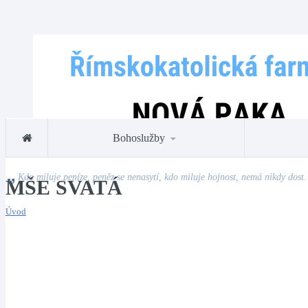
Bohoslužby
Kdo miluje peníze, peněz se nenasytí, kdo miluje hojnost, nemá nikdy dost.
MŠE SVATÁ
Úvod