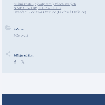
filiální kostel (bývalý farní) Všech svatých
N 50°31.57118', E 15°32.00113'
Označení:
Levínská Olešnice
(Levínská Olešnice)
Zařazení
Mše svatá
Sdílejte událost