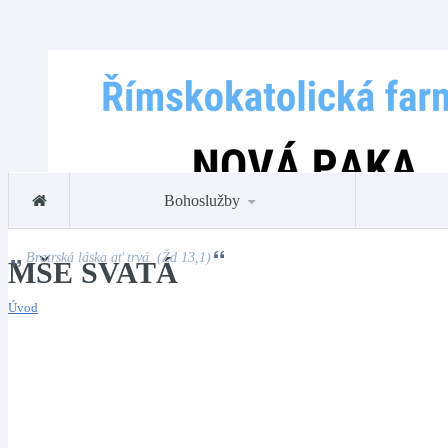
Bohoslužby
Bratrská láska ať trvá. (Žd 13,1)
MŠE SVATÁ
Úvod