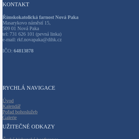
KONTAKT
Římskokatolická farnost Nová Paka
Masarykovo náměstí 15,
509 01 Nová Paka
tel: 731 626 101 (pevná linka)
e-mail: rkf.novapaka@dihk.cz
IČO:
64813878
RYCHLÁ NAVIGACE
Úvod
Kalendář
Pořad bohoslužeb
Galerie
UŽITEČNÉ ODKAZY