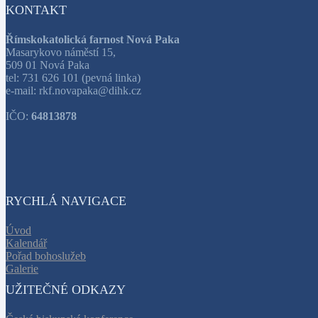
KONTAKT
Římskokatolická farnost Nová Paka
Masarykovo náměstí 15,
509 01 Nová Paka
tel: 731 626 101 (pevná linka)
e-mail: rkf.novapaka@dihk.cz
IČO:
64813878
RYCHLÁ NAVIGACE
Úvod
Kalendář
Pořad bohoslužeb
Galerie
UŽITEČNÉ ODKAZY