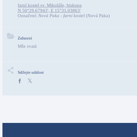
farní kostel sv. Mikuláše, biskupa
N 50°29.67943', E 15°31.03863'
Označení:
Nová Paka - farní kostel
(Nová Paka)
Zařazení
Mše svatá
Sdílejte událost