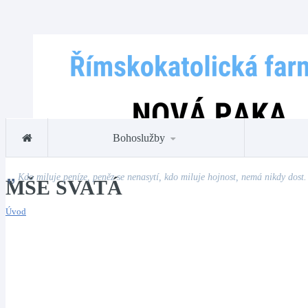
Bohoslužby
Kdo miluje peníze, peněz se nenasytí, kdo miluje hojnost, nemá nikdy dost.
MŠE SVATÁ
Úvod