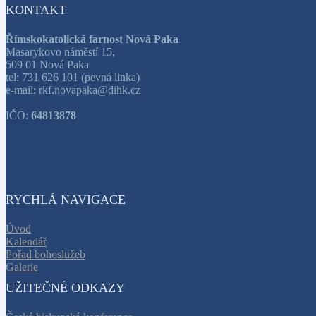
KONTAKT
Římskokatolická farnost Nová Paka
Masarykovo náměstí 15,
509 01 Nová Paka
tel: 731 626 101 (pevná linka)
e-mail: rkf.novapaka@dihk.cz
IČO:
64813878
RYCHLÁ NAVIGACE
Úvod
Kalendář
Pořad bohoslužeb
Galerie
UŽITEČNÉ ODKAZY