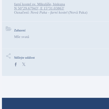
farní kostel sv. Mikuláše, biskupa
N 50°29.67943', E 15°31.03863'
Označení:
Nová Paka - farní kostel
(Nová Paka)
Zařazení
Mše svatá
Sdílejte událost