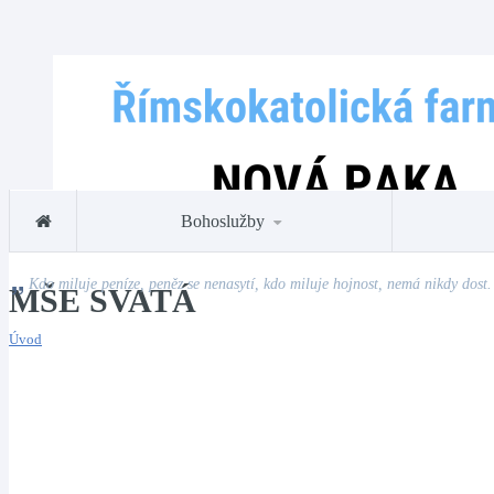
Bohoslužby
Kdo miluje peníze, peněz se nenasytí, kdo miluje hojnost, nemá nikdy dost.
MŠE SVATÁ
Úvod