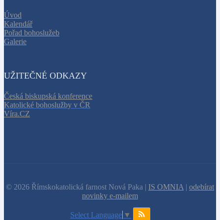
Úvod
Kalendář
Pořad bohoslužeb
Galerie
UŽITEČNÉ ODKAZY
Česká biskupská konference
Katolické bohoslužby v ČR
Víra.CZ
© 2026 Římskokatolická farnost Nová Paka |
IS OMNIA
|
odebírat
novinky e-mailem
Select Language
▼