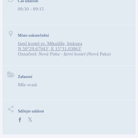
Čas události
08:30 - 09:15
Místo uskutečnění
farní kostel sv. Mikuláše, biskupa
N 50°29.67943', E 15°31.03863'
Označení:
Nová Paka - farní kostel
(Nová Paka)
Zařazení
Mše svatá
Sdílejte událost