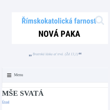
Bratrská láska ať trvá. (Žd 13,1)
Menu
MŠE SVATÁ
Úvod