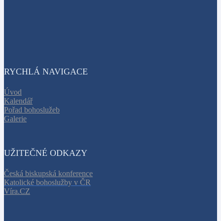
RYCHLÁ NAVIGACE
Úvod
Kalendář
Pořad bohoslužeb
Galerie
UŽITEČNÉ ODKAZY
Česká biskupská konference
Katolické bohoslužby v ČR
Víra.CZ