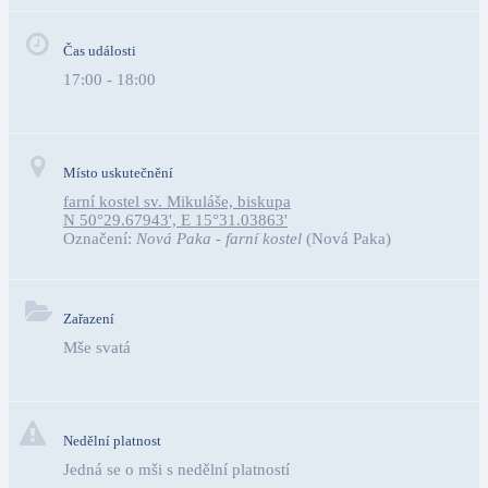
Čas události
17:00 - 18:00
Místo uskutečnění
farní kostel sv. Mikuláše, biskupa
N 50°29.67943', E 15°31.03863'
Označení:
Nová Paka - farní kostel
(Nová Paka)
Zařazení
Mše svatá
Nedělní platnost
Jedná se o mši s nedělní platností