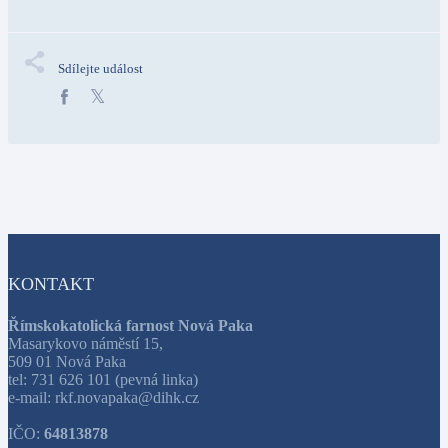
Sdílejte událost
KONTAKT
Římskokatolická farnost Nová Paka
Masarykovo náměstí 15,
509 01 Nová Paka
tel: 731 626 101 (pevná linka)
e-mail: rkf.novapaka@dihk.cz
IČO:
64813878