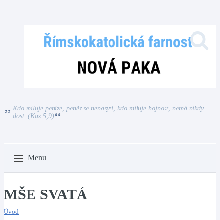
Kdo miluje peníze, peněz se nenasytí, kdo miluje hojnost, nemá nikdy
dost. (Kaz 5,9)
Menu
MŠE SVATÁ
Úvod