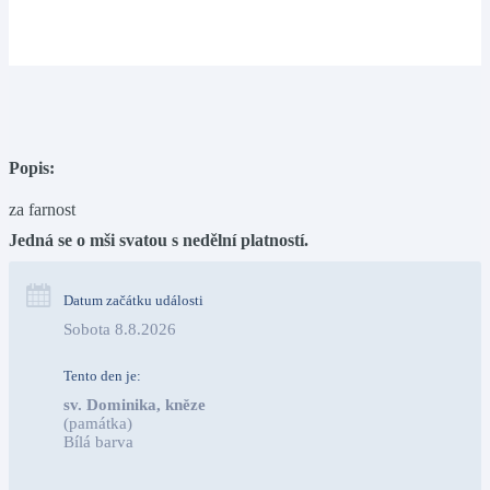
Popis:
za farnost
Jedná se o mši svatou s nedělní platností.
Datum začátku události
Sobota 8.8.2026
Tento den je:
sv. Dominika, kněze
(památka)
Bílá barva                                                                            