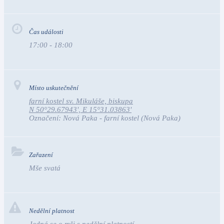
Čas události
17:00 - 18:00
Místo uskutečnění
farní kostel sv. Mikuláše, biskupa
N 50°29.67943', E 15°31.03863'
Označení:
Nová Paka - farní kostel
(Nová Paka)
Zařazení
Mše svatá
Nedělní platnost
Jedná se o mši s nedělní platností