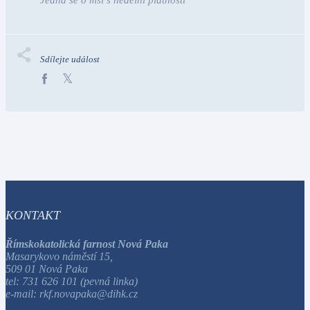
Sdílejte událost
KONTAKT
Římskokatolická farnost Nová Paka
Masarykovo náměstí 15,
509 01 Nová Paka
tel: 731 626 101 (pevná linka)
e-mail: rkf.novapaka@dihk.cz