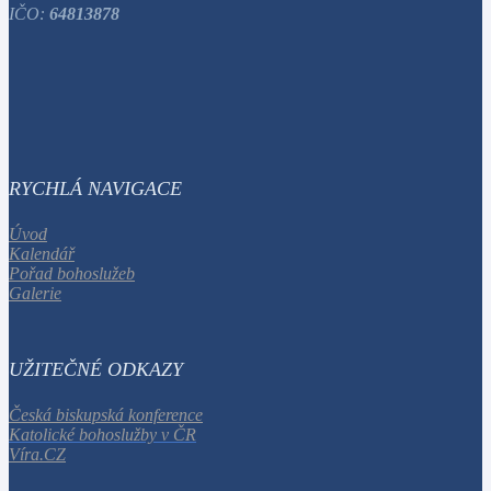
IČO:
64813878
RYCHLÁ NAVIGACE
Úvod
Kalendář
Pořad bohoslužeb
Galerie
UŽITEČNÉ ODKAZY
Česká biskupská konference
Katolické bohoslužby v ČR
Víra.CZ