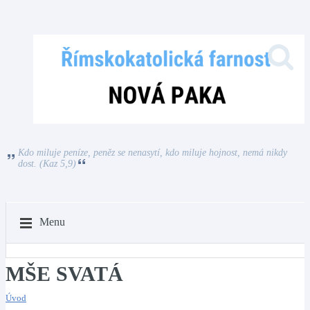
Kdo miluje peníze, peněz se nenasytí, kdo miluje hojnost, nemá nikdy
dost. (Kaz 5,9)
Menu
MŠE SVATÁ
Úvod