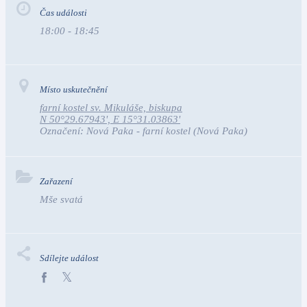
Čas události
18:00 - 18:45
Místo uskutečnění
farní kostel sv. Mikuláše, biskupa
N 50°29.67943', E 15°31.03863'
Označení:
Nová Paka - farní kostel
(Nová Paka)
Zařazení
Mše svatá
Sdílejte událost