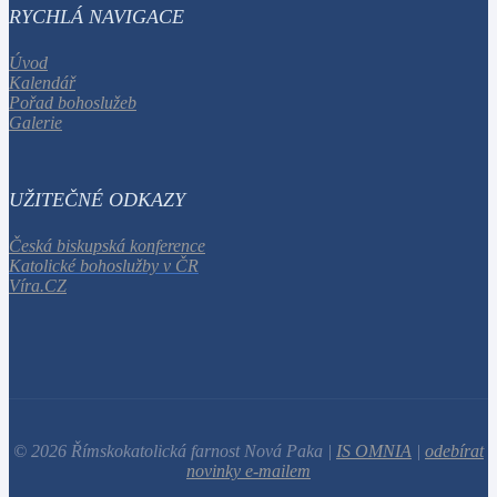
RYCHLÁ NAVIGACE
Úvod
Kalendář
Pořad bohoslužeb
Galerie
UŽITEČNÉ ODKAZY
Česká biskupská konference
Katolické bohoslužby v ČR
Víra.CZ
© 2026 Římskokatolická farnost Nová Paka |
IS OMNIA
|
odebírat
novinky e-mailem