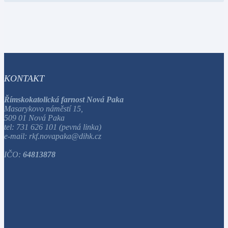
KONTAKT
Římskokatolická farnost Nová Paka
Masarykovo náměstí 15,
509 01 Nová Paka
tel: 731 626 101 (pevná linka)
e-mail: rkf.novapaka@dihk.cz
IČO:
64813878