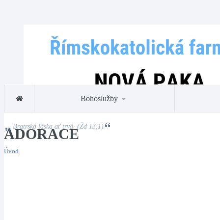
Bohoslužby
Bratrská láska ať trvá. (Žd 13,1)
ADORACE
Úvod