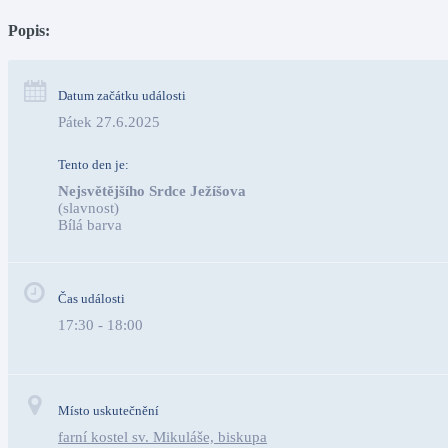
Popis:
Datum začátku události
Pátek 27.6.2025
Tento den je:
Nejsvětějšího Srdce Ježíšova
(slavnost)
Bílá barva                                                                                 
Čas události
17:30 - 18:00
Místo uskutečnění
farní kostel sv. Mikuláše, biskupa