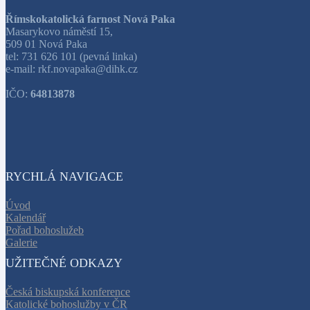
Římskokatolická farnost Nová Paka
Masarykovo náměstí 15,
509 01 Nová Paka
tel: 731 626 101 (pevná linka)
e-mail: rkf.novapaka@dihk.cz
IČO:
64813878
RYCHLÁ NAVIGACE
Úvod
Kalendář
Pořad bohoslužeb
Galerie
UŽITEČNÉ ODKAZY
Česká biskupská konference
Katolické bohoslužby v ČR