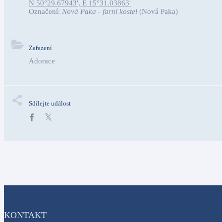
N 50°29.67943', E 15°31.03863'
Označení:
Nová Paka - farní kostel
(Nová Paka)
Zařazení
Adorace
Sdílejte událost
KONTAKT