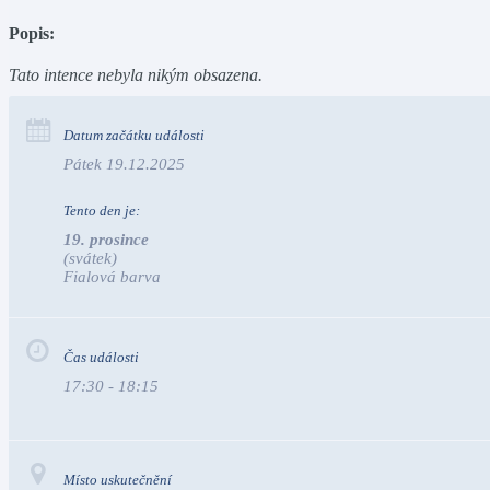
Popis:
Tato intence nebyla nikým obsazena.
Datum začátku události
Pátek 19.12.2025
Tento den je:
19. prosince
(svátek)
Fialová barva                                                                            
Čas události
17:30 - 18:15
Místo uskutečnění