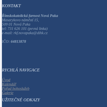
KONTAKT
Římskokatolická farnost Nová Paka
Masarykovo náměstí 15,
509 01 Nová Paka
tel: 731 626 101 (pevná linka)
e-mail: rkf.novapaka@dihk.cz
IČO:
64813878
RYCHLÁ NAVIGACE
Úvod
Kalendář
Pořad bohoslužeb
Galerie
UŽITEČNÉ ODKAZY