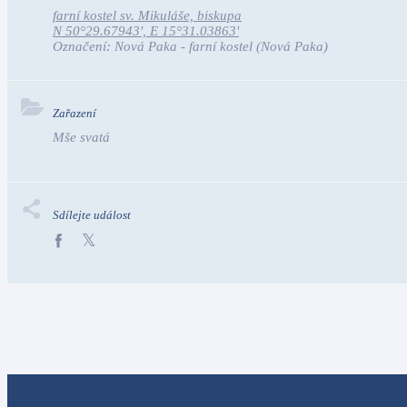
farní kostel sv. Mikuláše, biskupa
N 50°29.67943', E 15°31.03863'
Označení:
Nová Paka - farní kostel
(Nová Paka)
Zařazení
Mše svatá
Sdílejte událost