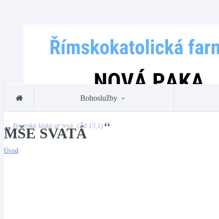
Bohoslužby
Bratrská láska ať trvá. (Žd 13,1)
MŠE SVATÁ
Úvod