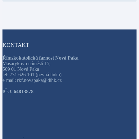
KONTAKT
Římskokatolická farnost Nová Paka
Masarykovo náměstí 15,
509 01 Nová Paka
tel: 731 626 101 (pevná linka)
e-mail: rkf.novapaka@dihk.cz
IČO:
64813878