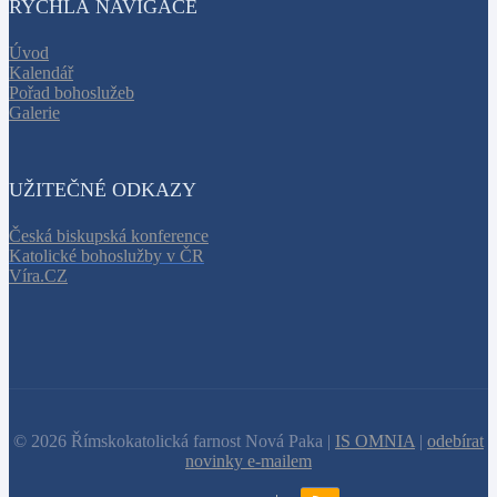
RYCHLÁ NAVIGACE
Úvod
Kalendář
Pořad bohoslužeb
Galerie
UŽITEČNÉ ODKAZY
Česká biskupská konference
Katolické bohoslužby v ČR
Víra.CZ
© 2026 Římskokatolická farnost Nová Paka |
IS OMNIA
|
odebírat
novinky e-mailem