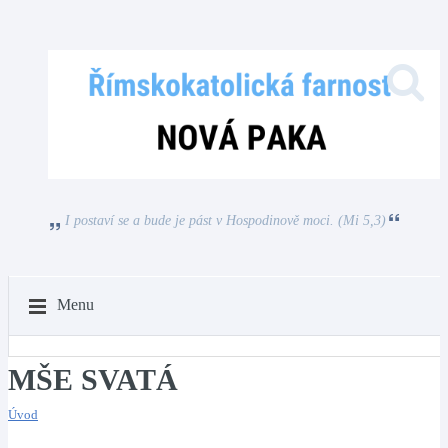
I postaví se a bude je pást v Hospodinově moci. (Mi 5,3)
Menu
MŠE SVATÁ
Úvod