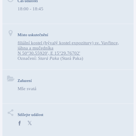
Čas události
18:00 - 18:45
Místo uskutečnění
filiální kostel (bývalý kostel expozitury) sv. Vavřince,
jáhna a mučedníka
N 50°30.55920', E 15°29.76702'
Označení:
Stará Paka
(Stará Paka)
Zařazení
Mše svatá
Sdílejte událost