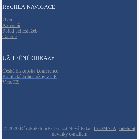
RYCHLÁ NAVIGACE
Úvod
Kalendář
Pořad bohoslužeb
Galerie
UŽITEČNÉ ODKAZY
Česká biskupská konference
Katolické bohoslužby v ČR
Víra.CZ
© 2026 Římskokatolická farnost Nová Paka |
IS OMNIA
|
odebírat
novinky e-mailem