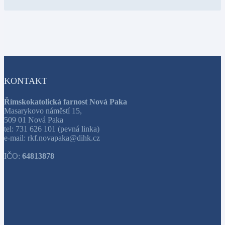
KONTAKT
Římskokatolická farnost Nová Paka
Masarykovo náměstí 15,
509 01 Nová Paka
tel: 731 626 101 (pevná linka)
e-mail: rkf.novapaka@dihk.cz
IČO:
64813878