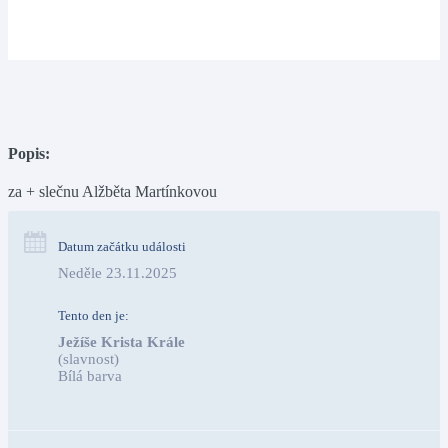
Popis:
za + slečnu Alžběta Martínkovou
Datum začátku události
Neděle 23.11.2025
Tento den je:
Ježíše Krista Krále
(slavnost)
Bílá barva                                                                            