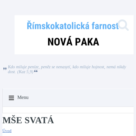
Kdo miluje peníze, peněz se nenasytí, kdo miluje hojnost, nemá nikdy
dost. (Kaz 5,9)
Menu
MŠE SVATÁ
Úvod