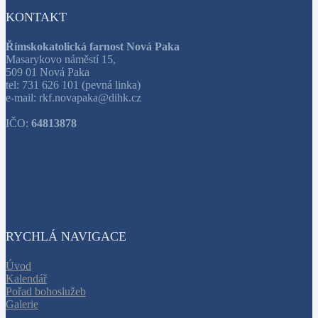
KONTAKT
Římskokatolická farnost Nová Paka
Masarykovo náměstí 15,
509 01 Nová Paka
tel: 731 626 101 (pevná linka)
e-mail: rkf.novapaka@dihk.cz
IČO:
64813878
RYCHLÁ NAVIGACE
Úvod
Kalendář
Pořad bohoslužeb
Galerie