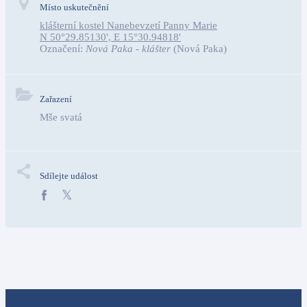
Místo uskutečnění
klášterní kostel Nanebevzetí Panny Marie
N 50°29.85130', E 15°30.94818'
Označení:
Nová Paka - klášter
(Nová Paka)
Zařazení
Mše svatá
Sdílejte událost