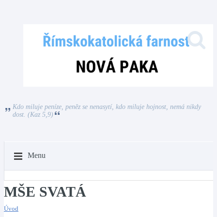
Kdo miluje peníze, peněz se nenasytí, kdo miluje hojnost, nemá nikdy
dost. (Kaz 5,9)
Menu
MŠE SVATÁ
Úvod