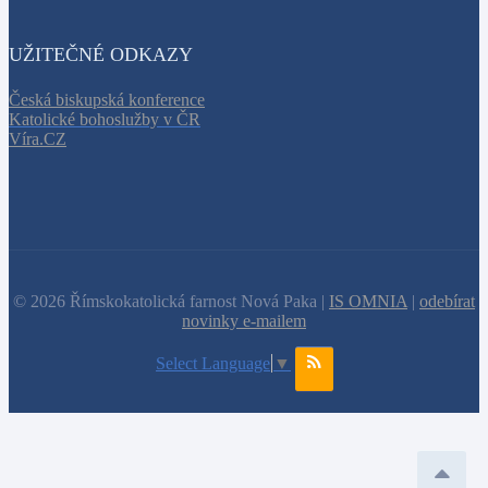
UŽITEČNÉ ODKAZY
Česká biskupská konference
Katolické bohoslužby v ČR
Víra.CZ
© 2026 Římskokatolická farnost Nová Paka |
IS OMNIA
|
odebírat
novinky e-mailem
Select Language
▼