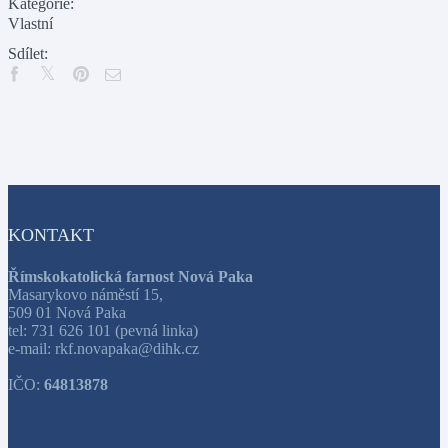
Kategorie:
Vlastní
Sdílet:
KONTAKT
Římskokatolická farnost Nová Paka
Masarykovo náměstí 15,
509 01 Nová Paka
tel: 731 626 101 (pevná linka)
e-mail: rkf.novapaka@dihk.cz
IČO:
64813878