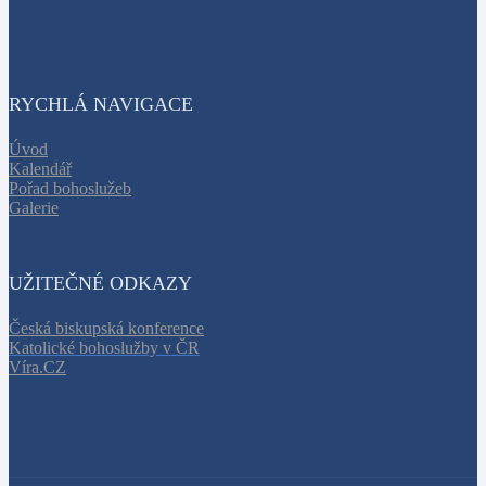
RYCHLÁ NAVIGACE
Úvod
Kalendář
Pořad bohoslužeb
Galerie
UŽITEČNÉ ODKAZY
Česká biskupská konference
Katolické bohoslužby v ČR
Víra.CZ