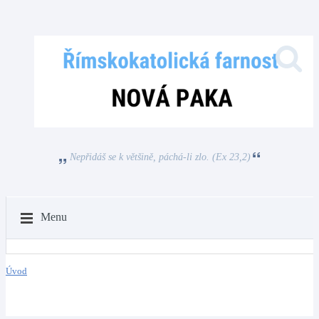
Nepřidáš se k většině, páchá-li zlo. (Ex 23,2)
Menu
Úvod