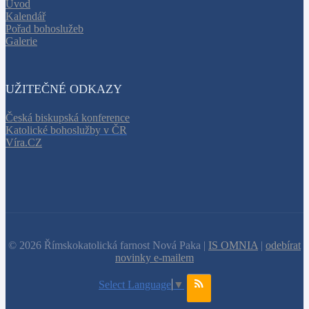
Úvod
Kalendář
Pořad bohoslužeb
Galerie
UŽITEČNÉ ODKAZY
Česká biskupská konference
Katolické bohoslužby v ČR
Víra.CZ
© 2026 Římskokatolická farnost Nová Paka |
IS OMNIA
|
odebírat
novinky e-mailem
Select Language
▼