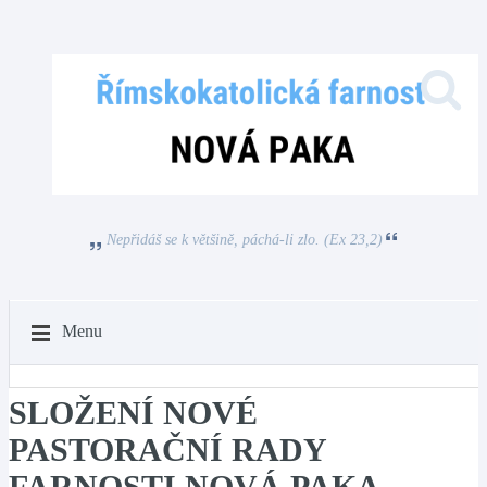
Nepřidáš se k většině, páchá-li zlo. (Ex 23,2)
Menu
SLOŽENÍ NOVÉ
PASTORAČNÍ RADY
FARNOSTI NOVÁ PAKA