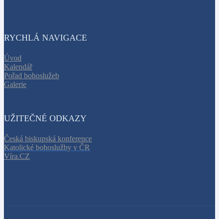
RYCHLÁ NAVIGACE
Úvod
Kalendář
Pořad bohoslužeb
Galerie
UŽITEČNÉ ODKAZY
Česká biskupská konference
Katolické bohoslužby v ČR
Víra.CZ