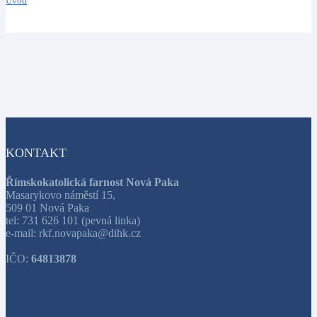
Úvod
KONTAKT
Římskokatolická farnost Nová Paka
Masarykovo náměstí 15,
509 01 Nová Paka
tel: 731 626 101 (pevná linka)
e-mail: rkf.novapaka@dihk.cz
IČO:
64813878