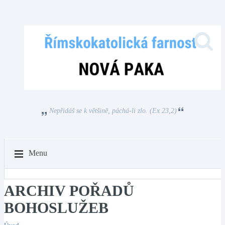
Nepřidáš se k většině, páchá-li zlo. (Ex 23,2)
Menu
ARCHIV POŘADŮ
BOHOSLUŽEB